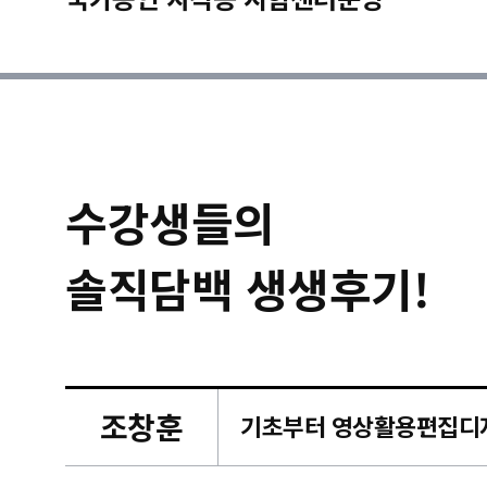
수강생들의
솔직담백 생생후기!
조창훈
캠퍼스