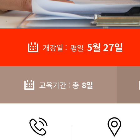
5월 27일
개강일 :
평일
교육기간 : 총
8일