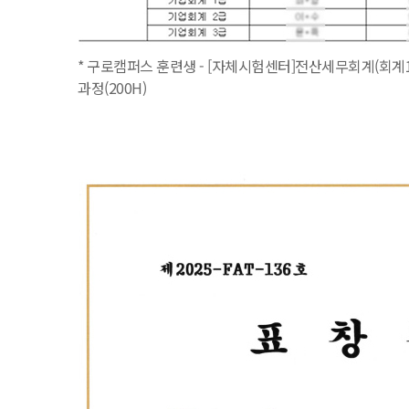
* 구로캠퍼스 훈련생 - [자체시험센터]전산세무회계(회계1
과정(200H)