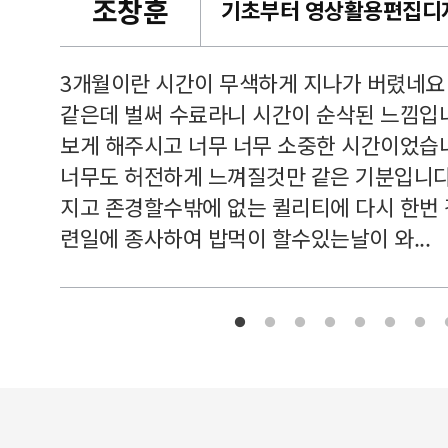
조창훈
캠퍼스
르쳐주셔
3개월이란 시간이 무색하게 지나가 버렸네요
여기 와
같은데 벌써 수료라니 시간이 순삭된 느낌입
보게 해주시고 너무 너무 소중한 시간이었습니
너무도 허전하게 느껴질것만 같은 기분입니다
지고 존경할수밖에 없는 퀼리티에 다시 한번
련일에 종사하여 밥먹이 할수있는날이 와...