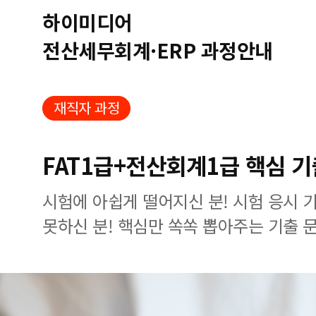
하이미디어
전산세무회계·ERP 과정안내
재직자 과정
FAT1급+전산회계1급 핵심 
시험에 아쉽게 떨어지신 분! 시험 응시 
못하신 분! 핵심만 쏙쏙 뽑아주는 기출 문