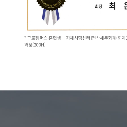
* 구로캠퍼스 훈련생 - [자체시험센터]전산세무회계(회계1
과정(200H)