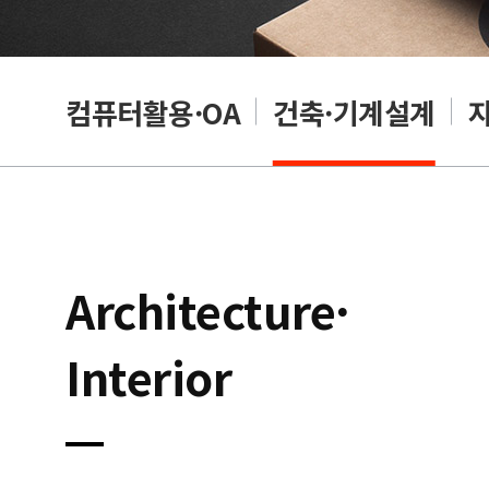
래밍
컴퓨터활용·OA
건축·기계설계
Architecture·
Interior