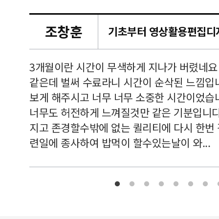
조창훈
캠퍼스
르쳐주셔
3개월이란 시간이 무색하게 지나가 버렸네요
여기 와
같은데 벌써 수료라니 시간이 순삭된 느낌입
보게 해주시고 너무 너무 소중한 시간이었습니
너무도 허전하게 느껴질것만 같은 기분입니다
지고 존경할수밖에 없는 퀼리티에 다시 한번
련일에 종사하여 밥먹이 할수있는날이 와...