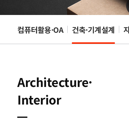
래밍
컴퓨터활용·OA
건축·기계설계
Architecture·
Interior