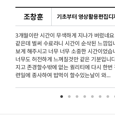
조창훈
캠퍼스
르쳐주셔
3개월이란 시간이 무색하게 지나가 버렸네요
여기 와
같은데 벌써 수료라니 시간이 순삭된 느낌입
보게 해주시고 너무 너무 소중한 시간이었습니
너무도 허전하게 느껴질것만 같은 기분입니다
지고 존경할수밖에 없는 퀼리티에 다시 한번
련일에 종사하여 밥먹이 할수있는날이 와...