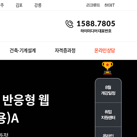
양주
김포
강릉
건축·기계설계
자격증과정
온라인상담
X 반응형 웹
용)A
과정