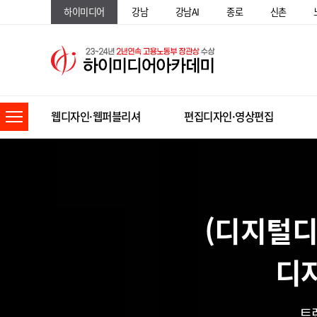
하이미디어
강남
강남AI
종로
신촌
웹디자인·웹퍼블리셔
편집디자인·영상편집
(디지털디자
디
트