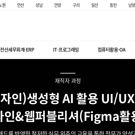
노원
안산
성남
안양
구리
일산
동탄
남
전산세무회계·ERP
IT·프로그래밍
컴퓨터활용·OA
재직자 과정
인)생성형 AI 활용 UI/U
자인&웹퍼블리셔(Figma활
렌드를 반영한 철저한 실무 위주의 교육을 통한 전문가 양성