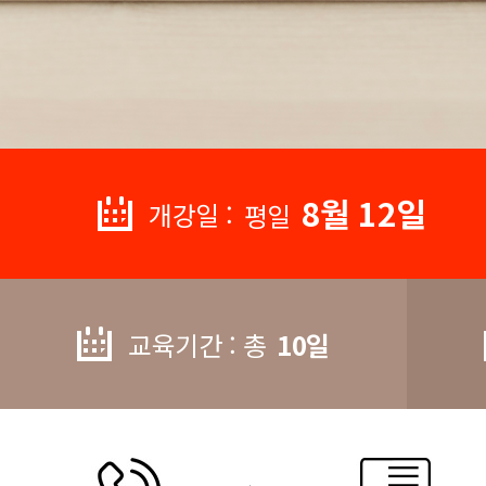
8월 12일
개강일 :
평일
교육기간 : 총
10일