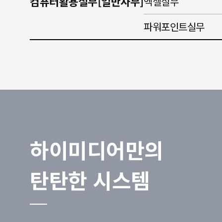
컴퓨터활용실무[일반사무]
엑셀실무
파워포인트실무
하이미디어만의
탄탄한 시스템