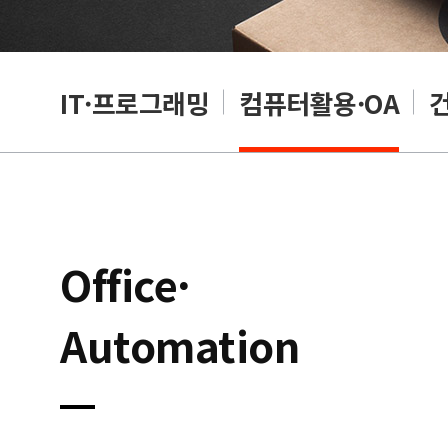
RP
IT·프로그래밍
컴퓨터활용·OA
Office·
Automation