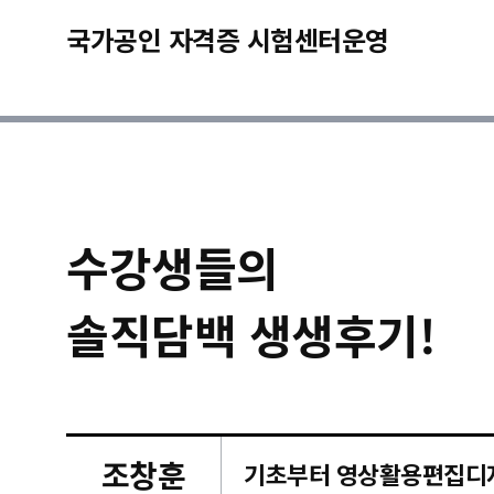
국가공인 자격증 시험센터운영
수강생들의
솔직담백 생생후기!
조창훈
캠퍼스