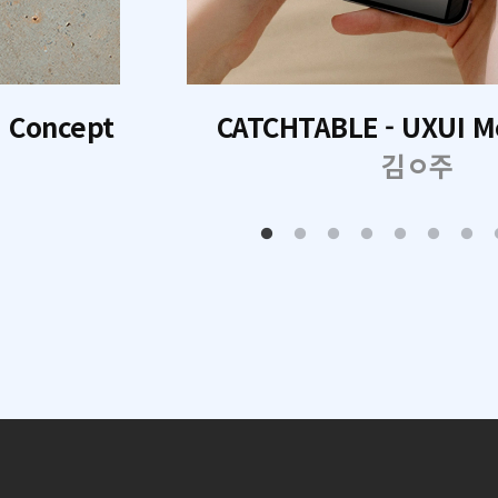
I Concept
CATCHTABLE - UXUI M
김ㅇ주