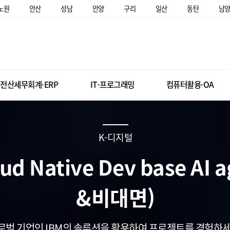
노원
안산
성남
안양
구리
일산
동탄
남
전산세무회계·ERP
IT·프로그래밍
컴퓨터활용·OA
K-디지털
oud Native Dev base AI 
&비대면)
로벌 기업인 IBM의 솔루션을 활용하여 프로젝트를 경험하세