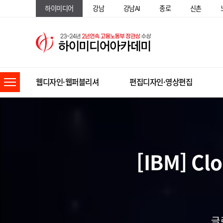
하이미디어
강남
강남AI
종로
신촌
웹디자인·웹퍼블리셔
편집디자인·영상편집
[IBM] Cl
글