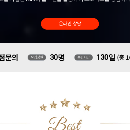
온라인 상담
점문의
30명
130일
(총 
모집정원
훈련시간