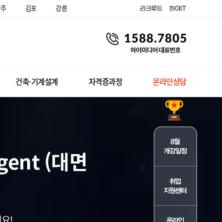
양주
김포
강릉
건축·기계설계
자격증과정
온라인상담
agent (대면
요!