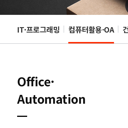
RP
IT·프로그래밍
컴퓨터활용·OA
Office·
Automation