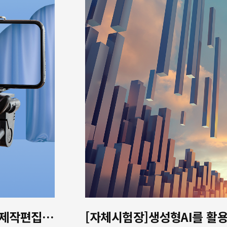
[멀티미디어]생성형AI활용 영상제작편집(UI/UX디자인,프리미어,에프터이펙트,ChatGPT)