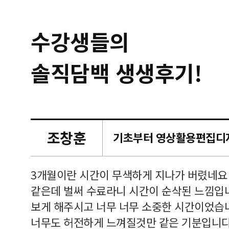
수강생들의
솔직담백 생생후기!
조창훈
캠퍼스
르쳐주셔
3개월이란 시간이 무색하게 지나가 버렸네요
여기 와
같은데 벌써 수료라니 시간이 순삭된 느낌입
보게 해주시고 너무 너무 소중한 시간이었습니
너무도 허전하게 느껴질것만 같은 기분입니다