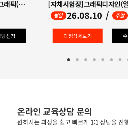
[방학특강 / 개강확정!!] 디지털그래픽(포토샵,일러스트)+GTQ,GTQi
26.08.10
/
평일
주말
상담신청
과정상세보기
수
온라인 교육상담 문의
원하시는 과정을 쉽고 빠르게 1:1 상담을 진