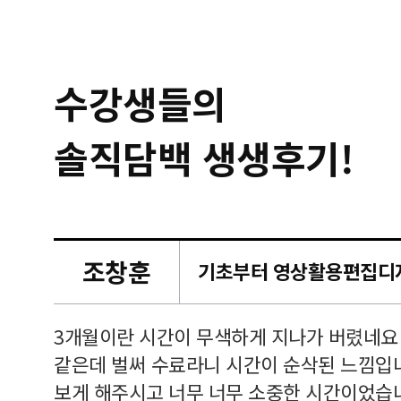
수강생들의
솔직담백 생생후기!
조창훈
캠퍼스
르쳐주셔
3개월이란 시간이 무색하게 지나가 버렸네요
여기 와
같은데 벌써 수료라니 시간이 순삭된 느낌입
보게 해주시고 너무 너무 소중한 시간이었습니