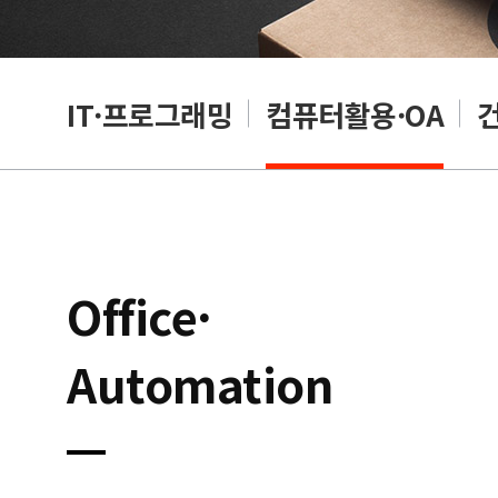
RP
IT·프로그래밍
컴퓨터활용·OA
Office·
Automation