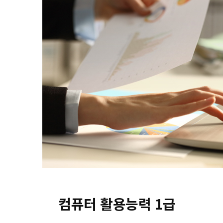
컴퓨터 활용능력 1급