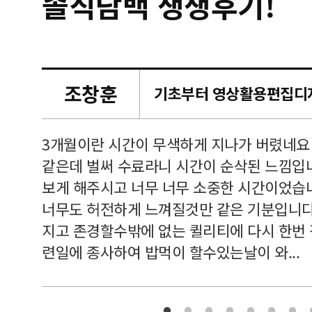
솔직담백 생생후기!
조창훈
캠퍼스
르쳐주셔
3개월이란 시간이 무색하게 지나가 버렸네요
여기 와
같은데 벌써 수료라니 시간이 순삭된 느낌입
보게 해주시고 너무 너무 소중한 시간이었습니
너무도 허전하게 느껴질것만 같은 기분입니다
지고 존경할수밖에 없는 퀼리티에 다시 한번
련일에 종사하여 밥먹이 할수있는날이 와...