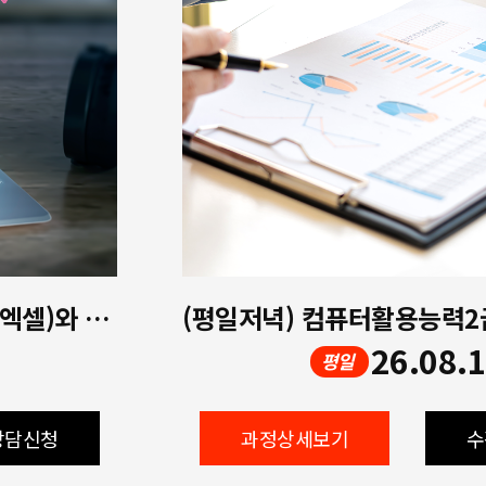
자격증_ITQ(한글, 파워포인트, 엑셀)와 컴퓨터활용능력2급 필기+실기
26.08.
평일
상담신청
과정상세보기
수