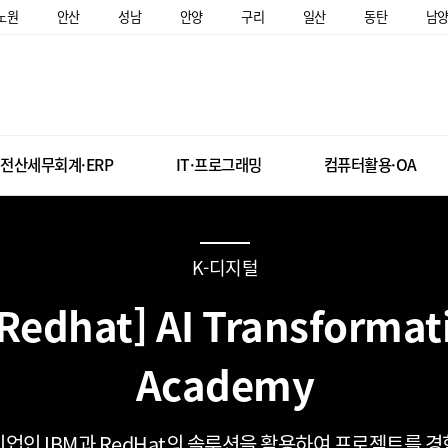
노원
안산
성남
안양
구리
일산
동탄
남
전산세무회계·ERP
IT·프로그래밍
컴퓨터활용·OA
K-디지털
 Redhat] AI Transformat
Academy
기업인 IBM과 RedHat의 솔루션을 활용하여 프로젝트를 