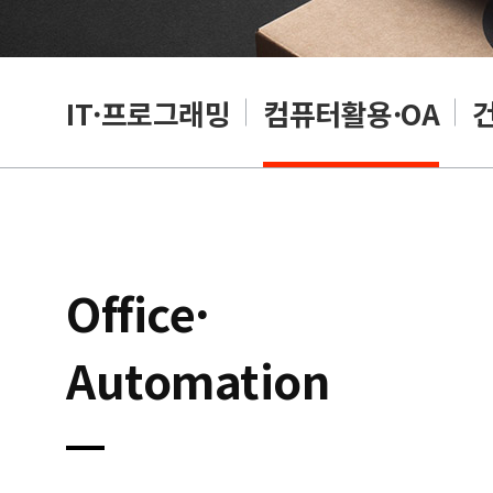
RP
IT·프로그래밍
컴퓨터활용·OA
Office·
Automation