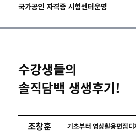
국가공인 자격증 시험센터운영
수강생들의
솔직담백 생생후기!
조창훈
캠퍼스