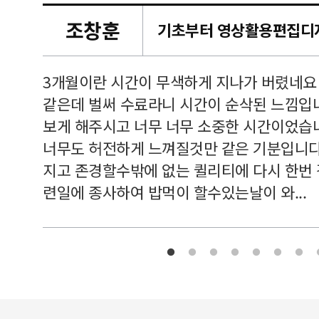
조창훈
캠퍼스
르쳐주셔
3개월이란 시간이 무색하게 지나가 버렸네요
여기 와
같은데 벌써 수료라니 시간이 순삭된 느낌입
보게 해주시고 너무 너무 소중한 시간이었습니
너무도 허전하게 느껴질것만 같은 기분입니다
지고 존경할수밖에 없는 퀼리티에 다시 한번
련일에 종사하여 밥먹이 할수있는날이 와...