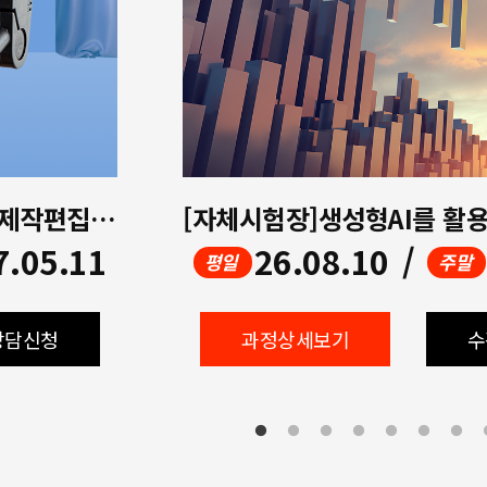
[멀티미디어]생성형AI활용 영상제작편집(UI/UX디자인,프리미어,에프터이펙트,ChatGPT)
7.05.11
26.08.10
/
평일
주말
상담신청
과정상세보기
수