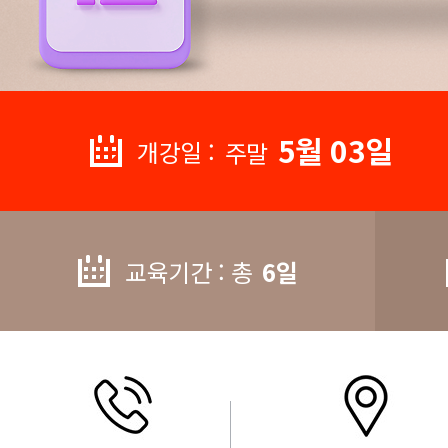
5월 03일
개강일 :
주말
교육기간 : 총
6일