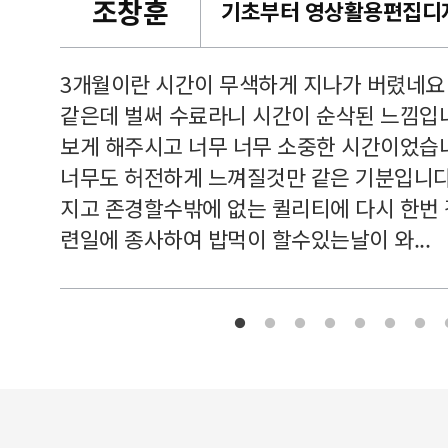
조창훈
캠퍼스
르쳐주셔
3개월이란 시간이 무색하게 지나가 버렸네요
여기 와
같은데 벌써 수료라니 시간이 순삭된 느낌입
보게 해주시고 너무 너무 소중한 시간이었습니
너무도 허전하게 느껴질것만 같은 기분입니다
지고 존경할수밖에 없는 퀼리티에 다시 한번
련일에 종사하여 밥먹이 할수있는날이 와...