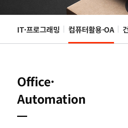
RP
IT·프로그래밍
컴퓨터활용·OA
Office·
Automation