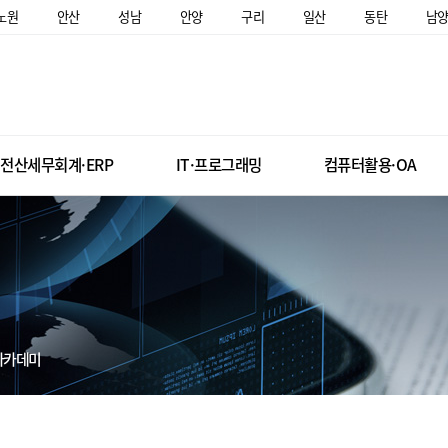
노원
안산
성남
안양
구리
일산
동탄
남
전산세무회계·ERP
IT·프로그래밍
컴퓨터활용·OA
아카데미