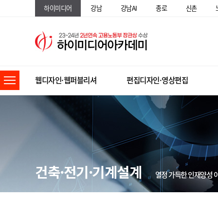
하이미디어
강남
강남AI
종로
신촌
웹디자인·웹퍼블리셔
편집디자인·영상편집
건축·전기·기계설계
열정 가득한 인재양성 