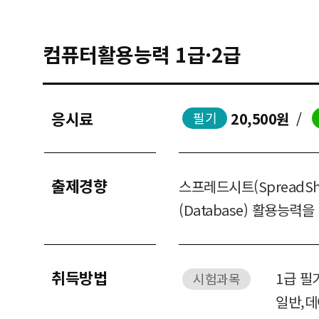
컴퓨터활용능력 1급·2급
응시료
20,500원
/
필기
출제경향
스프레드시트(SpreadSh
(Database) 활용능력을
취득방법
1급 필
시험과목
일반,