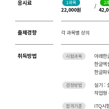
응시료
1과목
2
/
22,000원
42,
출제경향
각 과목별 상의
취득방법
아래한글
시험과목
한글엑셀
한글파
실기 :
검정방법
작업형 
ITQ시
합격기준