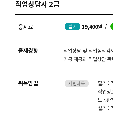
직업상담사 2급
응시료
19,400원
/
필기
출제경향
직업상담 및 직업심리검사
가공 제공과 직업상담 관
취득방법
필기 :
시험과목
직업정보
노동관
실기 :