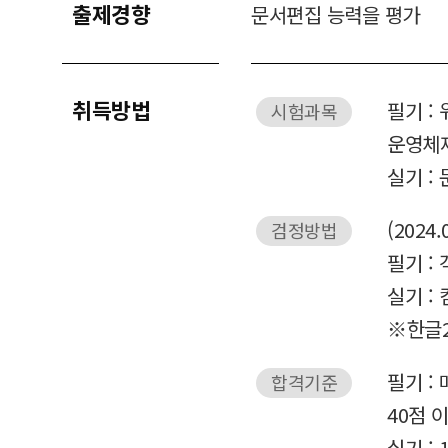
출제경향
문서편집 능력을 평가
취득방법
필기 :
시험과목
운영체제
실기 :
(2024.
검정방법
필기 : 
실기 :
※한글20
필기 :
합격기준
40점 
실기 : 