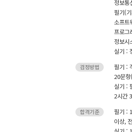
정보통
필기(기
소프트
프로그
정보시
실기 :
필기 :
검정방법
20문항
실기 : 
2시간 3
필기 :
합격기준
이상, 
실기 :