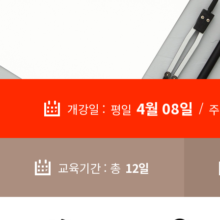
4월 08일
/
개강일 :
평일
주
교육기간 : 총
12일