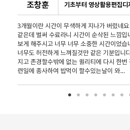
조창훈
캠퍼스
르쳐주셔
3개월이란 시간이 무색하게 지나가 버렸네요
여기 와
같은데 벌써 수료라니 시간이 순삭된 느낌입
보게 해주시고 너무 너무 소중한 시간이었습니
너무도 허전하게 느껴질것만 같은 기분입니다
지고 존경할수밖에 없는 퀼리티에 다시 한번
련일에 종사하여 밥먹이 할수있는날이 와...