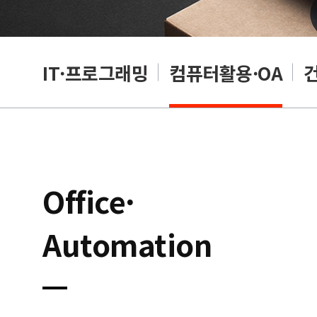
RP
IT·프로그래밍
컴퓨터활용·OA
Office·
Automation