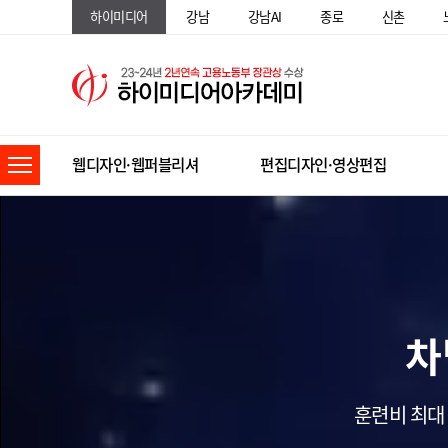
하이미디어
강남
강남AI
종로
신촌
웹디자인·웹퍼블리셔
편집디자인·영상편집
차
훈련비 최대 