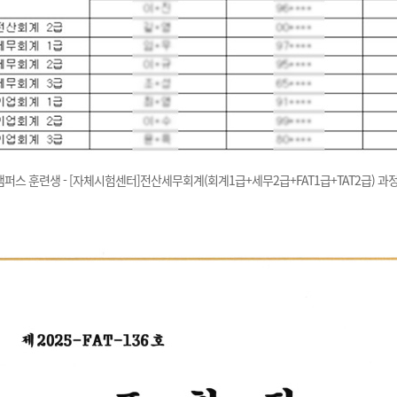
캠퍼스 훈련생 - [자체시험센터]전산세무회계(회계1급+세무2급+FAT1급+TAT2급) 과정(