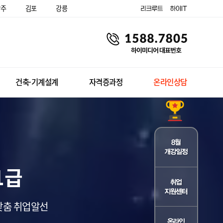
양주
김포
강릉
건축·기계설계
자격증과정
온라인상담
1급
 맞춤 취업알선