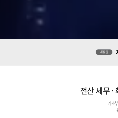
개강일
전산 세무 ·
기초부