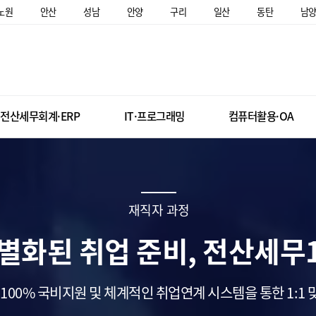
노원
안산
성남
안양
구리
일산
동탄
남
전산세무회계·ERP
IT·프로그래밍
컴퓨터활용·OA
재직자 과정
별화된 취업 준비, 전산세무
100% 국비지원 및 체계적인 취업연계 시스템을 통한 1:1