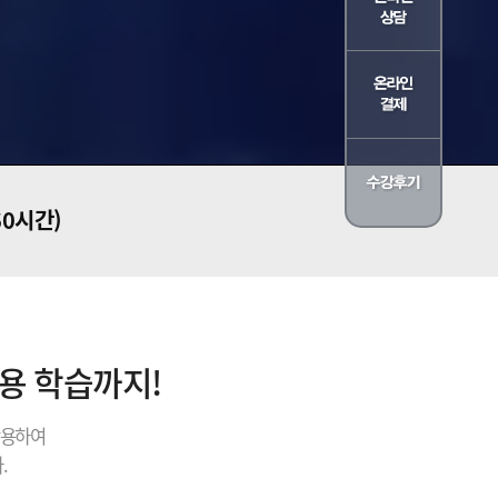
60시간)
내용 학습까지!
활용하여
.