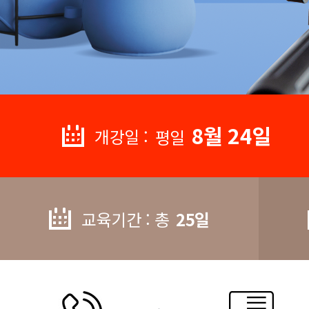
8월 24일
개강일 :
평일
교육기간 : 총
25일