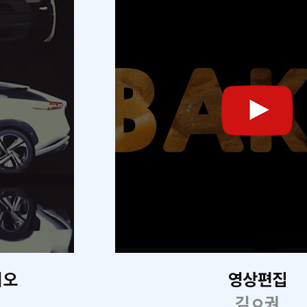
리오
영상편집
김ㅇ권