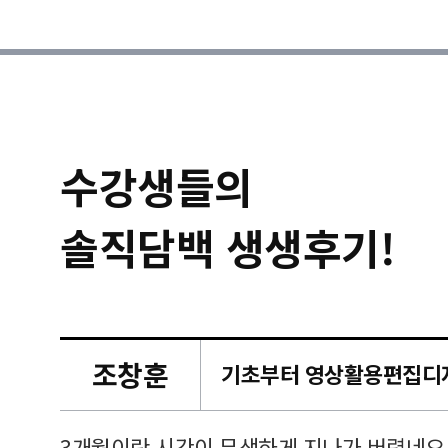
수강생들의
솔직담백 생생후기!
조창훈
캠퍼스
르쳐주셔
3개월이란 시간이 무색하게 지나가 버렸네요