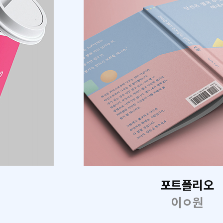
포트폴리오
이ㅇ원