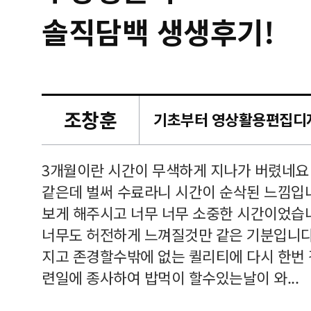
솔직담백 생생후기!
조창훈
캠퍼스
르쳐주셔
3개월이란 시간이 무색하게 지나가 버렸네요
여기 와
같은데 벌써 수료라니 시간이 순삭된 느낌입
보게 해주시고 너무 너무 소중한 시간이었습니
너무도 허전하게 느껴질것만 같은 기분입니다
지고 존경할수밖에 없는 퀼리티에 다시 한번
련일에 종사하여 밥먹이 할수있는날이 와...