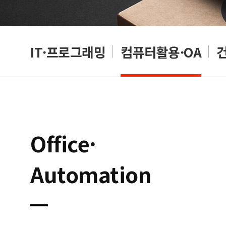
RP
IT·프로그래밍
컴퓨터활용·OA
Office·
Automation