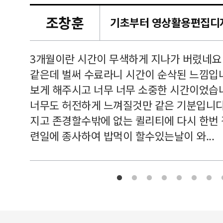
조창훈
캠퍼스
르쳐주셔
3개월이란 시간이 무색하게 지나가 버렸네요
여기 와
같은데 벌써 수료라니 시간이 순삭된 느낌입
보게 해주시고 너무 너무 소중한 시간이었습니
너무도 허전하게 느껴질것만 같은 기분입니다
지고 존경할수밖에 없는 퀼리티에 다시 한번
련일에 종사하여 밥먹이 할수있는날이 와...