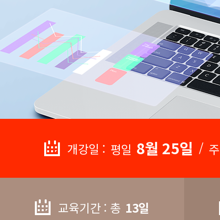
8월 25일
/
개강일 :
평일
주
교육기간 : 총
13일