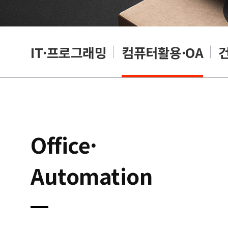
RP
IT·프로그래밍
컴퓨터활용·OA
Office·
Automation