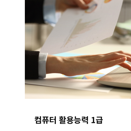
컴퓨터 활용능력 1급