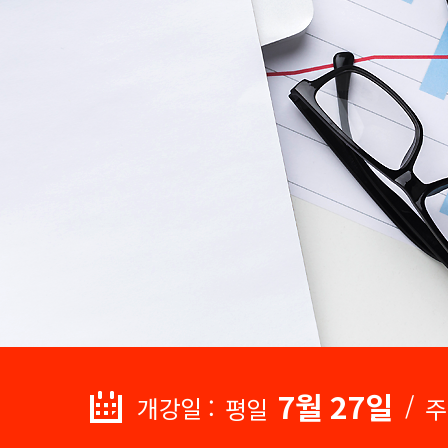
7월 27일
/
개강일 :
평일
주