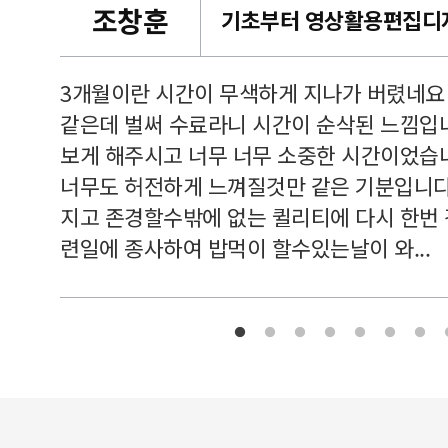
조창훈
캠퍼스
르쳐주셔
3개월이란 시간이 무색하게 지나가 버렸네요
여기 와
같은데 벌써 수료라니 시간이 순삭된 느낌입
보게 해주시고 너무 너무 소중한 시간이었습니
너무도 허전하게 느껴질것만 같은 기분입니다
지고 존경할수밖에 없는 퀼리티에 다시 한번
련일에 종사하여 밥먹이 할수있는날이 와...