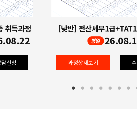
증 취득과정
[낮반] 전산세무1급+TAT
6.08.22
26.08.
평일
상담신청
과정상세보기
수