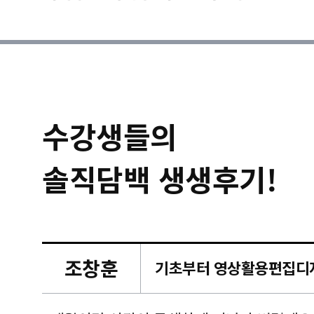
수강생들의
솔직담백 생생후기!
조창훈
캠퍼스