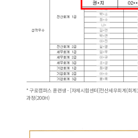
* 구로캠퍼스 훈련생 - [자체시험센터]전산세무회계(회계1
과정(200H)