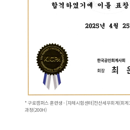
* 구로캠퍼스 훈련생 - [자체시험센터]전산세무회계(회계1
과정(200H)