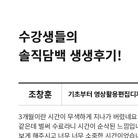
수강생들의
솔직담백 생생후기!
조창훈
캠퍼스
르쳐주셔
3개월이란 시간이 무색하게 지나가 버렸네요
여기 와
같은데 벌써 수료라니 시간이 순삭된 느낌입
보게 해주시고 너무 너무 소중한 시간이었습니