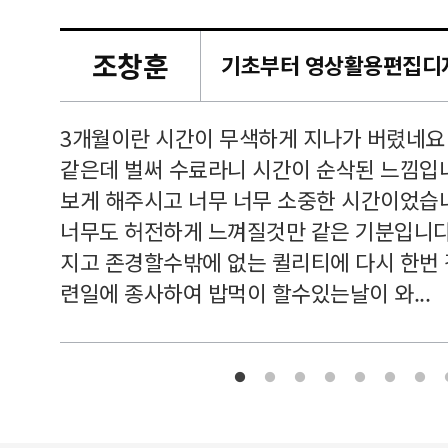
조창훈
캠퍼스
르쳐주셔
3개월이란 시간이 무색하게 지나가 버렸네요
여기 와
같은데 벌써 수료라니 시간이 순삭된 느낌입
보게 해주시고 너무 너무 소중한 시간이었습니
너무도 허전하게 느껴질것만 같은 기분입니다
지고 존경할수밖에 없는 퀼리티에 다시 한번
련일에 종사하여 밥먹이 할수있는날이 와...