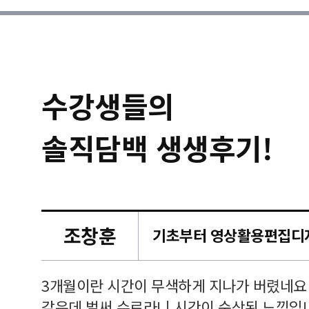
수강생들의
솔직담백 생생후기!
조창훈
캠퍼스
르쳐주셔
3개월이란 시간이 무색하게 지나가 버렸네요
여기 와
같은데 벌써 수료라니 시간이 순삭된 느낌입