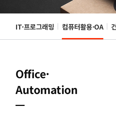
RP
IT·프로그래밍
컴퓨터활용·OA
Office·
Automation