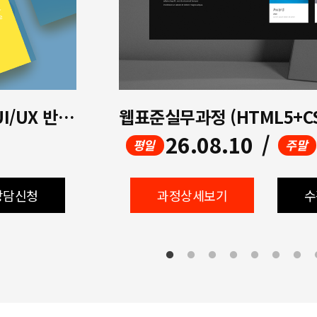
(디지털디자인)생성형 AI 활용 UI/UX 반응형 웹디자인&웹퍼블리셔(Figma활용)A
26.08.10
/
평일
주말
상담신청
과정상세보기
수