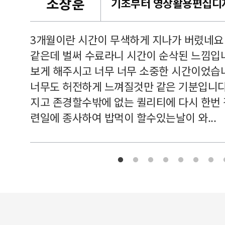
조창훈
캠퍼스
르쳐주셔
3개월이란 시간이 무색하게 지나가 버렸네요
여기 와
같은데 벌써 수료라니 시간이 순삭된 느낌입
보게 해주시고 너무 너무 소중한 시간이었습니
너무도 허전하게 느껴질것만 같은 기분입니다
지고 존경할수밖에 없는 퀼리티에 다시 한번
련일에 종사하여 밥먹이 할수있는날이 와...