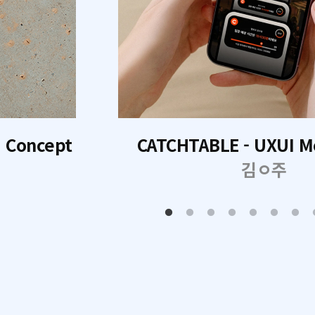
I Concept
CATCHTABLE - UXUI M
김ㅇ주