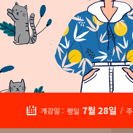
7월 28일
/
개강일 :
평일
주