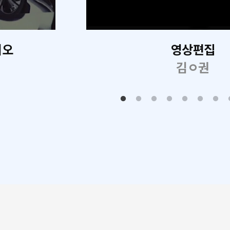
리오
영상편집
김ㅇ권