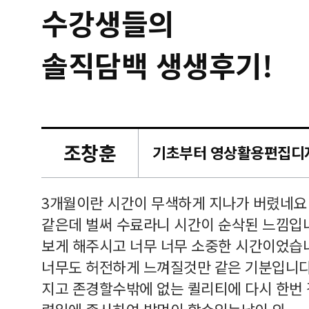
수강생들의
솔직담백 생생후기!
조창훈
캠퍼스
르쳐주셔
3개월이란 시간이 무색하게 지나가 버렸네요
여기 와
같은데 벌써 수료라니 시간이 순삭된 느낌입
보게 해주시고 너무 너무 소중한 시간이었습니
너무도 허전하게 느껴질것만 같은 기분입니다
지고 존경할수밖에 없는 퀼리티에 다시 한번