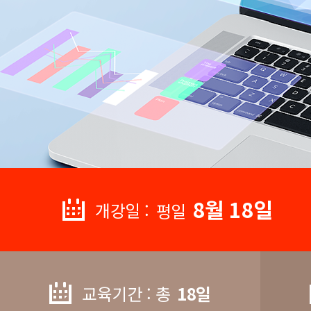
8월 18일
개강일 :
평일
교육기간 : 총
18일