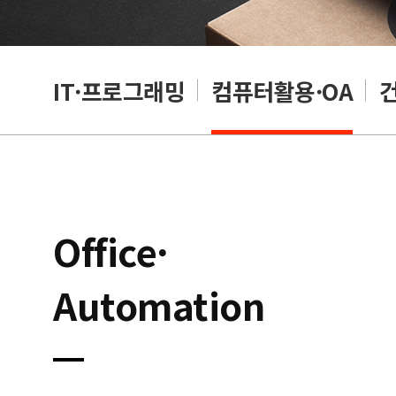
RP
IT·프로그래밍
컴퓨터활용·OA
Office·
Automation