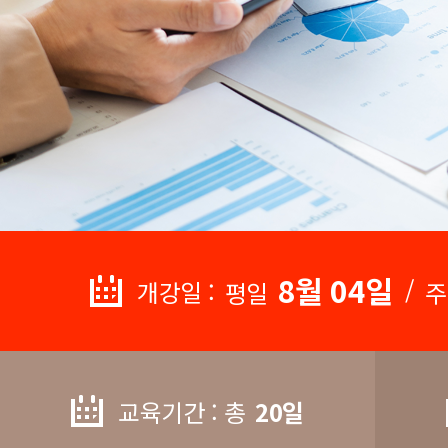
8월 04일
/
개강일 :
평일
주
교육기간 : 총
20일