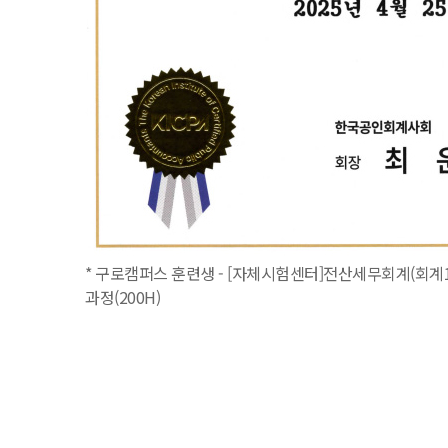
* 구로캠퍼스 훈련생 - [자체시험센터]전산세무회계(회계1
과정(200H)