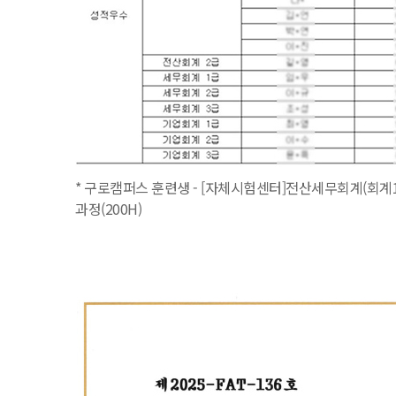
* 구로캠퍼스 훈련생 - [자체시험센터]전산세무회계(회계1
과정(200H)