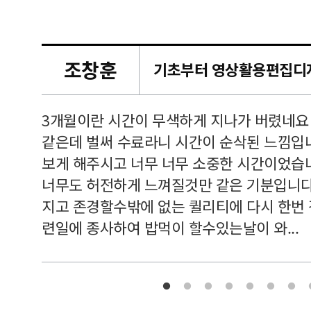
조창훈
캠퍼스
르쳐주셔
3개월이란 시간이 무색하게 지나가 버렸네요
여기 와
같은데 벌써 수료라니 시간이 순삭된 느낌입
보게 해주시고 너무 너무 소중한 시간이었습니
너무도 허전하게 느껴질것만 같은 기분입니다
지고 존경할수밖에 없는 퀼리티에 다시 한번
련일에 종사하여 밥먹이 할수있는날이 와...