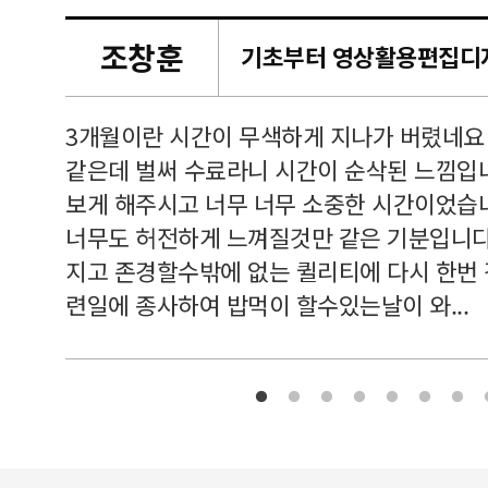
조창훈
캠퍼스
르쳐주셔
3개월이란 시간이 무색하게 지나가 버렸네요
여기 와
같은데 벌써 수료라니 시간이 순삭된 느낌입
보게 해주시고 너무 너무 소중한 시간이었습니
너무도 허전하게 느껴질것만 같은 기분입니다
지고 존경할수밖에 없는 퀼리티에 다시 한번
련일에 종사하여 밥먹이 할수있는날이 와...