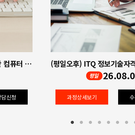
[개강확정!! 오후] 중장년을 위한 컴퓨터 활용 실무(한글,엑셀,파워포인트)
26.08.
평일
상담신청
과정상세보기
수