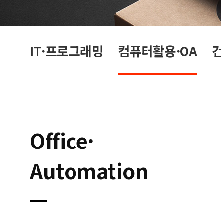
RP
IT·프로그래밍
컴퓨터활용·OA
Office·
Automation