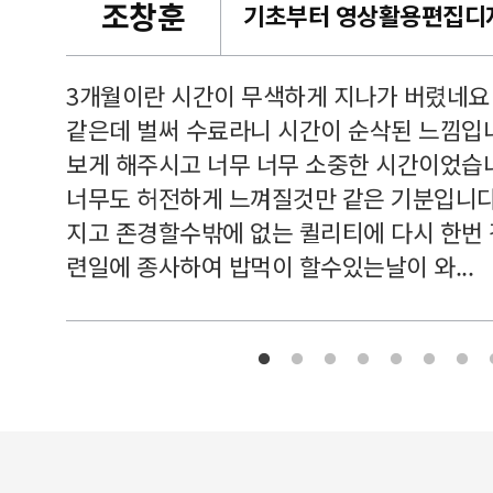
조창훈
캠퍼스
르쳐주셔
3개월이란 시간이 무색하게 지나가 버렸네요
여기 와
같은데 벌써 수료라니 시간이 순삭된 느낌입
보게 해주시고 너무 너무 소중한 시간이었습니
너무도 허전하게 느껴질것만 같은 기분입니다
지고 존경할수밖에 없는 퀼리티에 다시 한번
련일에 종사하여 밥먹이 할수있는날이 와...