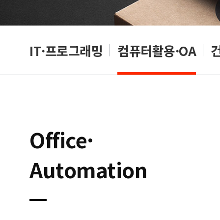
RP
IT·프로그래밍
컴퓨터활용·OA
Office·
Automation