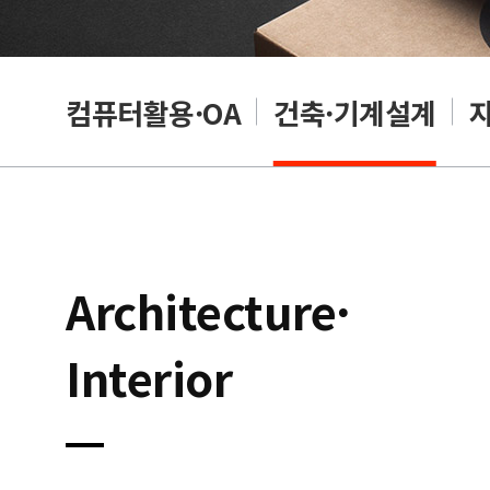
래밍
컴퓨터활용·OA
건축·기계설계
Architecture·
Interior