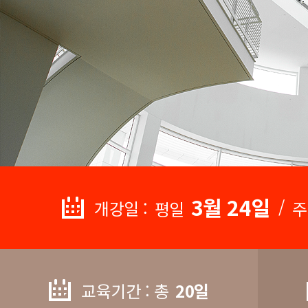
3월 24일
/
개강일 :
평일
주
교육기간 : 총
20일