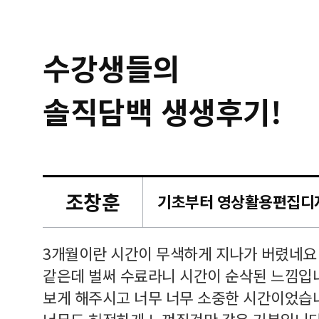
수강생들의
솔직담백 생생후기!
조창훈
캠퍼스
르쳐주셔
3개월이란 시간이 무색하게 지나가 버렸네요
여기 와
같은데 벌써 수료라니 시간이 순삭된 느낌입
보게 해주시고 너무 너무 소중한 시간이었습니