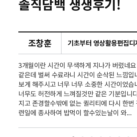
솔직담백 생생후기!
조창훈
캠퍼스
르쳐주셔
3개월이란 시간이 무색하게 지나가 버렸네요
여기 와
같은데 벌써 수료라니 시간이 순삭된 느낌입
보게 해주시고 너무 너무 소중한 시간이었습니
너무도 허전하게 느껴질것만 같은 기분입니다
지고 존경할수밖에 없는 퀼리티에 다시 한번
련일에 종사하여 밥먹이 할수있는날이 와...