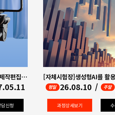
[멀티미디어]생성형AI활용 영상제작편집(UI/UX디자인,프리미어,에프터이펙트,ChatGPT)
7.05.11
26.08.10
/
평일
주말
상담신청
과정상세보기
수