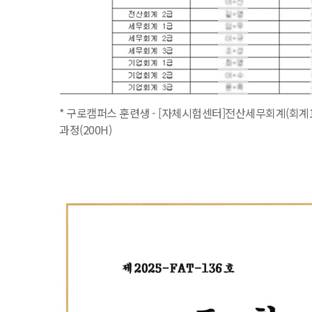
* 구로캠퍼스 훈련생 - [자체시험센터]전산세무회계(회계1
과정(200H)