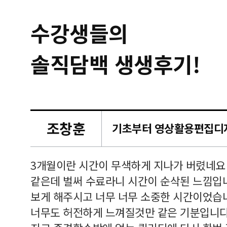
수강생들의
솔직담백 생생후기!
조창훈
캠퍼스
르쳐주셔
3개월이란 시간이 무색하게 지나가 버렸네요
여기 와
같은데 벌써 수료라니 시간이 순삭된 느낌입
보게 해주시고 너무 너무 소중한 시간이었습니
너무도 허전하게 느껴질것만 같은 기분입니다