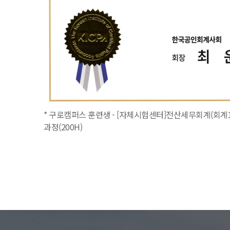
* 구로캠퍼스 훈련생 - [자체시험센터]전산세무회계(회계1
과정(200H)