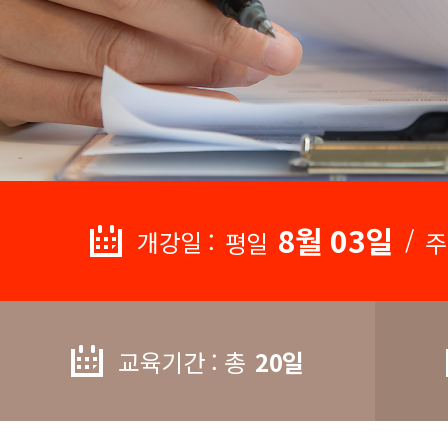
8월 03일
/
개강일 :
평일
주
교육기간 : 총
20일