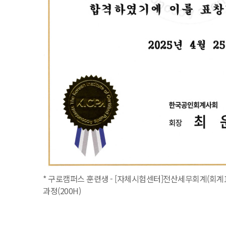
* 구로캠퍼스 훈련생 - [자체시험센터]전산세무회계(회계1
과정(200H)