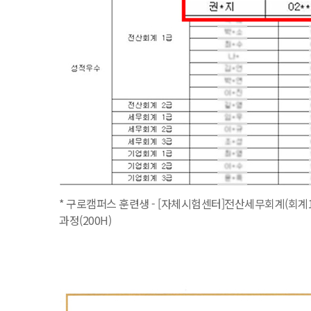
* 구로캠퍼스 훈련생 - [자체시험센터]전산세무회계(회계1
과정(200H)