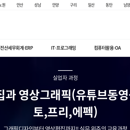
노원
안산
성남
안양
구리
일산
동탄
남
전산세무회계·ERP
IT·프로그래밍
컴퓨터활용·OA
실업자 과정
과 영상그래픽(유튜브동영
토,프리,에펙)
그래픽디자인부터 영상편집까지!! 실무 위주의 교육과정