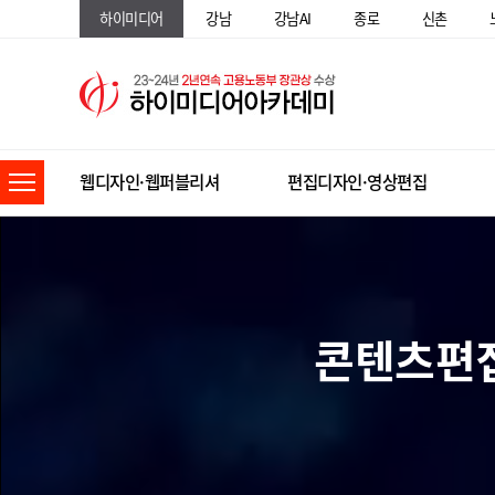
하이미디어
강남
강남AI
종로
신촌
웹디자인·웹퍼블리셔
편집디자인·영상편집
콘텐츠편집