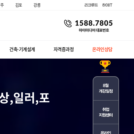
양주
김포
강릉
건축·기계설계
자격증과정
온라인상담
상,일러,포