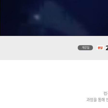
2
개강일
컴
과정을 통해 