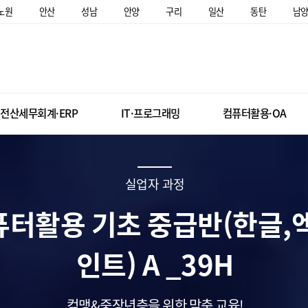
노원
안산
성남
안양
구리
일산
동탄
남
전산세무회계·ERP
IT·프로그래밍
컴퓨터활용·OA
실업자 과정
컴퓨터활용 기초 중급반(한글,
인트) A _39H
컴맹&중장년층을 위한 맞춤 교육!