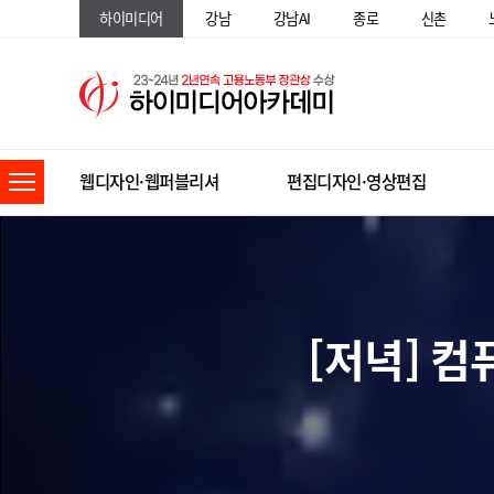
하이미디어
강남
강남AI
종로
신촌
웹디자인·웹퍼블리셔
편집디자인·영상편집
[저녁] 