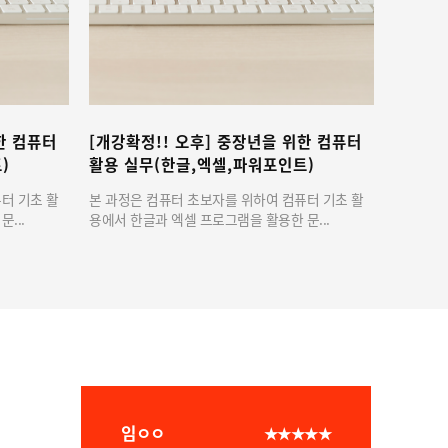
오ㅇㅇ
★★★★★
시간이 짧아 결과물에 정성을 쏟을 시간이 다
소 부족했지만 그래도 만족스러운 결과를 낼
수 있었고 협업과 소통이 업무에 어떠한 영향
을 끼칠 수 있는지 직접 느끼며 체험해볼 수 있
는 ...
정!! 오후] 중장년을 위한 컴퓨터
자격증_(컴활2급)컴퓨터활
무(한글,엑셀,파워포인트)
셀)필기+실기
 컴퓨터 초보자를 위하여 컴퓨터 기초 활
영업, 재무, 생산 등의 분야에 대한
글과 엑셀 프로그램을 활용한 문...
데이터 관리를 할 수 있는 사무자동화.
황ㅇㅇ
★★★★★
시간과 열의를 다해 경험이 녹아있는 인사이
트를 제공해 주시고, 주말까지 멘티들을 세심
하게 케어해 주신 멘토님들께 감사드립니다.
항상 한 명, 한 명에게 집중해 딱 필요한 조언
과 멘...
임ㅇㅇ
★★★★★