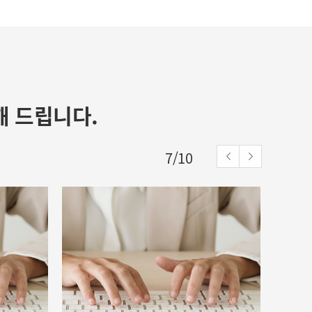
조창훈
★★★★★
3개월이란 시간이 무색하게 지나가 버렸네요
선생님과 만난지가 엊그제 같은데 벌써 수료
라니 시간이 순삭된 느낌입니다. 매일 새로운
해 드립니다.
세상을 맛보게 해주시고 너무 너무 소중한 시
간이었...
8
/
10
이설
★
저는 1-2달전 이 학원에서 수강을 했던 수강생
으로, 당시 담당 선생님께서 “노트북은 아무
모델이나 구매해도 설치를 도와주겠다”, “공
부하다가 궁금한 점은 이메일로 문의해도 된
다”...