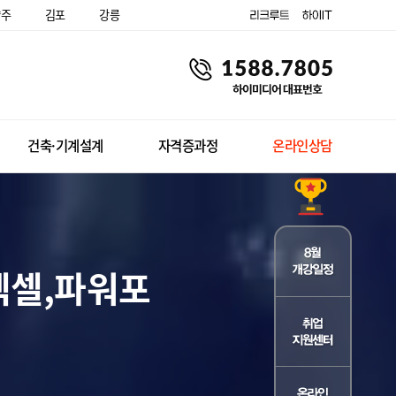
양주
김포
강릉
건축·기계설계
자격증과정
온라인상담
엑셀,파워포