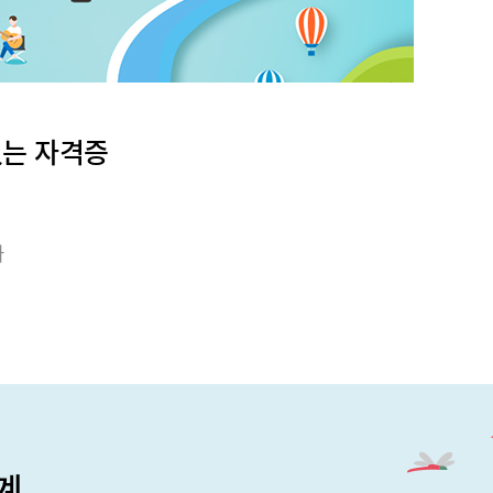
있는 자격증
가
계