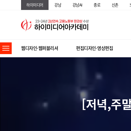
하이미디어
강남
강남AI
종로
신촌
웹디자인·웹퍼블리셔
편집디자인·영상편집
[저녁,주