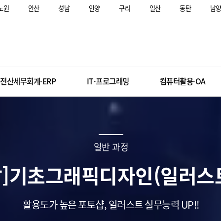
노원
안산
성남
안양
구리
일산
동탄
남
전산세무회계·ERP
IT·프로그래밍
컴퓨터활용·OA
일반 과정
말]기초그래픽디자인(일러스
활용도가 높은 포토샵, 일러스트 실무능력 UP!!