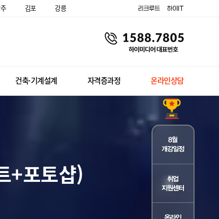
양주
김포
강릉
건축·기계설계
자격증과정
온라인상담
트+포토샵)