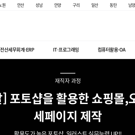
노원
안산
성남
안양
구리
일산
동탄
남
전산세무회계·ERP
IT·프로그래밍
컴퓨터활용·OA
재직자 과정
말] 포토샵을 활용한 쇼핑몰,
세페이지 제작
활용도가 높은 포토샵, 일러스트 실무능력 UP!!