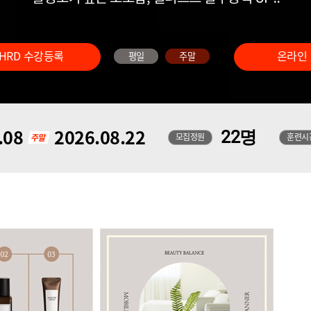
HRD 수강등록
온라인
평일
주말
.08
2026.08.22
22명
모집정원
훈련시