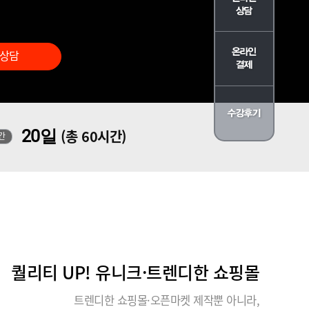
 상담
20일
(총 60시간)
간
퀄리티 UP! 유니크·트렌디한 쇼핑몰
트렌디한 쇼핑몰·오픈마켓 제작뿐 아니라,