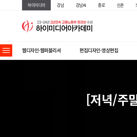
하이미디어
강남
강남AI
종로
신촌
웹디자인·웹퍼블리셔
편집디자인·영상편집
[저녁/주