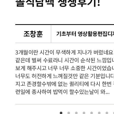
솔직담백 생생후기!
조창훈
캠퍼스
르쳐주셔
3개월이란 시간이 무색하게 지나가 버렸네요
여기 와
같은데 벌써 수료라니 시간이 순삭된 느낌입
보게 해주시고 너무 너무 소중한 시간이었습니
너무도 허전하게 느껴질것만 같은 기분입니다
지고 존경할수밖에 없는 퀼리티에 다시 한번
련일에 종사하여 밥먹이 할수있는날이 와...