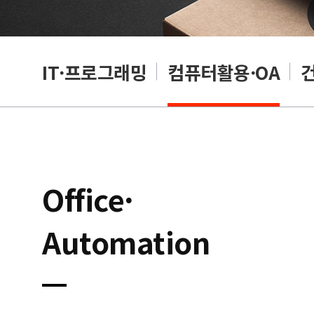
RP
IT·프로그래밍
컴퓨터활용·OA
Office·
Automation