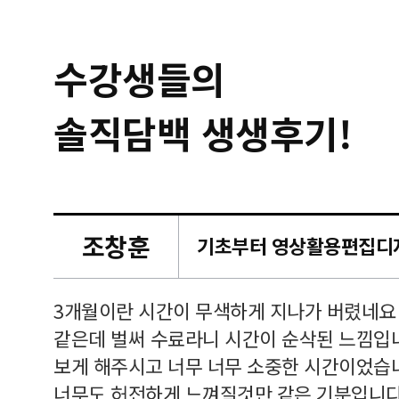
수강생들의
솔직담백 생생후기!
조창훈
캠퍼스
르쳐주셔
3개월이란 시간이 무색하게 지나가 버렸네요
여기 와
같은데 벌써 수료라니 시간이 순삭된 느낌입
보게 해주시고 너무 너무 소중한 시간이었습니
너무도 허전하게 느껴질것만 같은 기분입니다