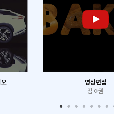
리오
영상편집
김ㅇ권