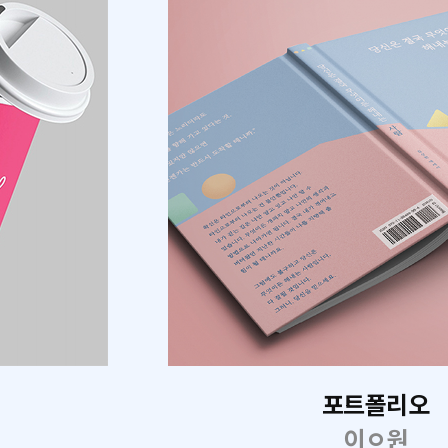
포트폴리오
이ㅇ원