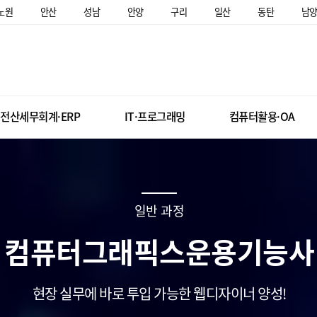
노원
안산
성남
안양
구리
일산
동탄
남
전산세무회계·ERP
IT·프로그래밍
컴퓨터활용·OA
일반 과정
컴퓨터그래픽스운용기능사
현장 실무에 바로 투입 가능한 웹디자이너 양성!