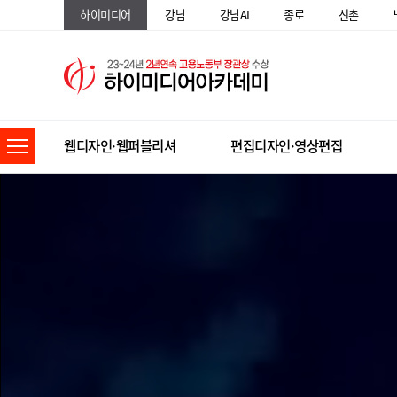
하이미디어
강남
강남AI
종로
신촌
웹디자인·웹퍼블리셔
편집디자인·영상편집