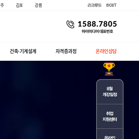
양주
김포
강릉
건축·기계설계
자격증과정
온라인상담