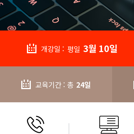
3월 10일
개강일 :
평일
교육기간 : 총
24일