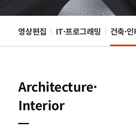
자인
영상편집
IT·프로그래밍
건축·인
Architecture·
Interior