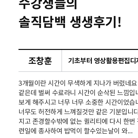
수강생들의
솔직담백 생생후기!
조창훈
캠퍼스
르쳐주셔
3개월이란 시간이 무색하게 지나가 버렸네요
여기 와
같은데 벌써 수료라니 시간이 순삭된 느낌입
보게 해주시고 너무 너무 소중한 시간이었습니
너무도 허전하게 느껴질것만 같은 기분입니다
지고 존경할수밖에 없는 퀼리티에 다시 한번
련일에 종사하여 밥먹이 할수있는날이 와...