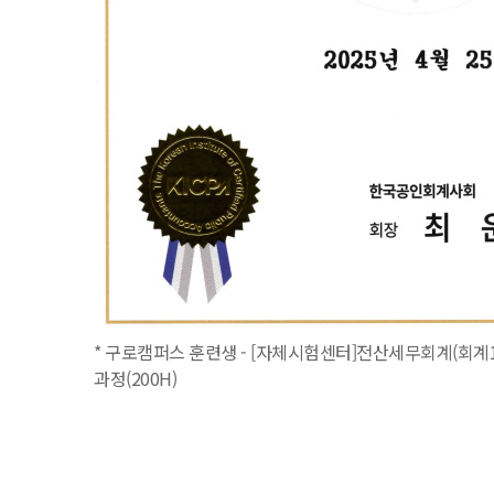
* 구로캠퍼스 훈련생 - [자체시험센터]전산세무회계(회계1
과정(200H)