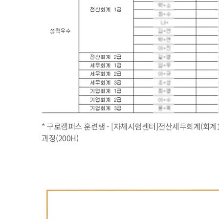
* 구로캠퍼스 훈련생 - [자체시험센터]전산세무회계(회계1
과정(200H)