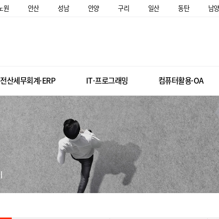
노원
안산
성남
안양
구리
일산
동탄
남
전산세무회계·ERP
IT·프로그래밍
컴퓨터활용·OA
미