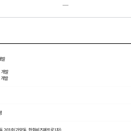
개발
 개발
 개발
생
A동 203호(가양동, 한화비즈메트로1차)