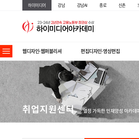
하이미디어
강남
강남AI
종로
신촌
웹디자인·웹퍼블리셔
편집디자인·영상편집
취업지원센터
열정 가득한 인재양성 아카데